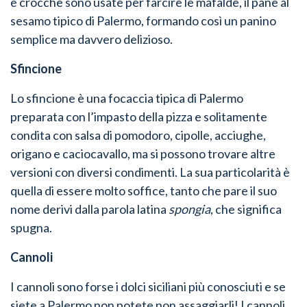
e crocchè sono usate per farcire le mafalde, il pane al
sesamo tipico di Palermo, formando così un panino
semplice ma davvero delizioso.
Sfincione
Lo sfincione è una focaccia tipica di Palermo
preparata con l’impasto della pizza e solitamente
condita con salsa di pomodoro, cipolle, acciughe,
origano e caciocavallo, ma si possono trovare altre
versioni con diversi condimenti. La sua particolarità è
quella di essere molto soffice, tanto che pare il suo
nome derivi dalla parola latina
spongia
, che significa
spugna.
Cannoli
I cannoli sono forse i dolci siciliani più conosciuti e se
siete a Palermo non potete non assaggiarli! I cannoli