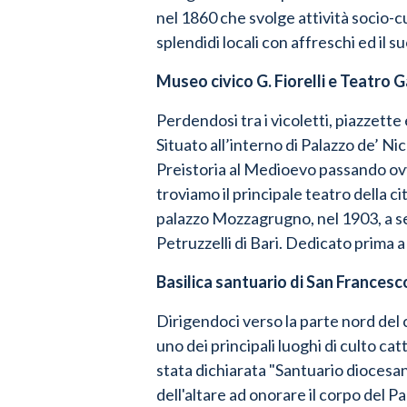
nel 1860 che svolge attività socio-cu
splendidi locali con affreschi ed il 
Museo civico G. Fiorelli e Teatro G
Perdendosi tra i vicoletti, piazzette 
Situato all’interno di Palazzo de’ Nic
Preistoria al Medioevo passando ovv
troviamo il principale teatro della cit
palazzo Mozzagrugno, nel 1903, a se
Petruzzelli di Bari
.
Dedicato prima a 
Basilica santuario di San Frances
Dirigendoci verso la parte nord del
uno dei principali luoghi di culto cat
stata dichiarata "Santuario diocesan
dell'altare ad onorare il corpo del P