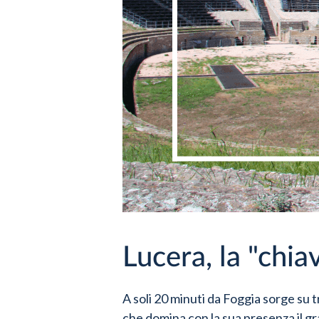
Lucera, la "chia
A soli 20 minuti da Foggia sorge su tre
che domina con la sua presenza il gr