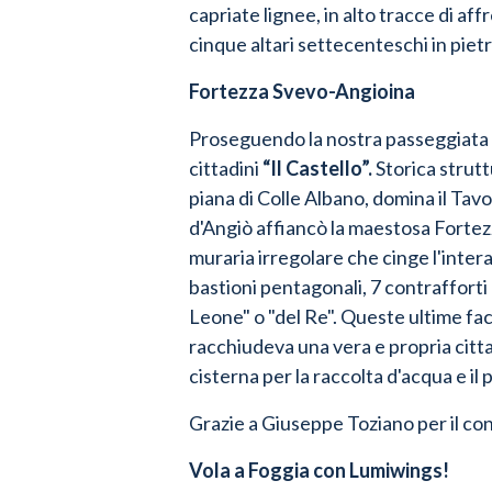
capriate lignee, in alto tracce di af
cinque altari settecenteschi in piet
Fortezza Svevo-Angioina
Proseguendo la nostra passeggiata ver
cittadini
“Il Castello”.
Storica struttu
piana di Colle Albano, domina il Tavo
d'Angiò affiancò la maestosa Fortezz
muraria irregolare che cinge l'intera
bastioni pentagonali, 7 contrafforti e
Leone" o "del Re". Queste ultime fa
racchiudeva una vera e propria citta
cisterna per la raccolta d'acqua e il 
Grazie a Giuseppe Toziano per il con
Vola a Foggia con Lumiwings!