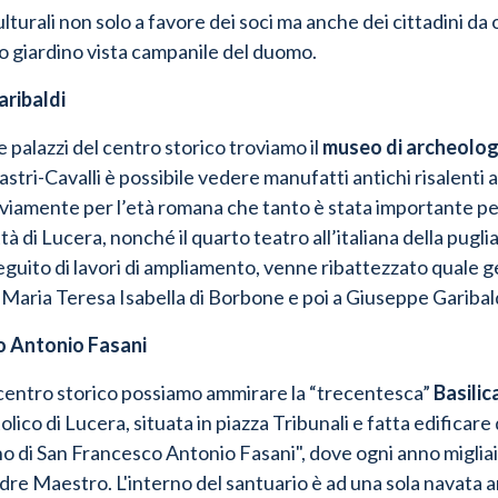
lturali non solo a favore dei soci ma anche dei cittadini da 
suo giardino vista campanile del duomo.
aribaldi
e palazzi del centro storico troviamo il
museo di archeologi
astri-Cavalli
è possibile vedere
manufatti antichi
risalenti a
iamente per l’età romana che tanto è stata importante per 
tà di Lucera, nonché il quarto teatro all’italiana della puglia,
guito di lavori di ampliamento, venne ribattezzato quale g
Maria Teresa Isabella di Borbone e poi a Giuseppe Garibald
co Antonio Fasani
 centro storico possiamo ammirare la “trecentesca”
Basilic
tolico di Lucera, situata in piazza Tribunali e fatta edificar
o di San Francesco Antonio Fasani", dove ogni anno migliaia 
adre Maestro. L'interno del santuario è ad una sola navata a