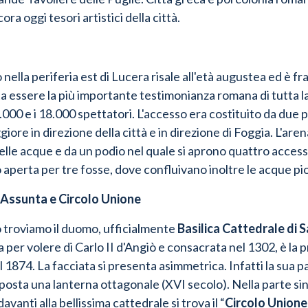
a oggi tesori artistici della città.
 nella periferia est di Lucera
risale all'età augustea ed è fra
ta essere la più importante testimonianza romana di tutta la
000 e i 18.000 spettatori. L'accesso era costituito da due p
giore in direzione della città e in direzione di Foggia.
L'aren
elle acque e da un podio nel quale si aprono quattro accessi 
o aperta per tre fosse, dove confluivano inoltre le acque pio
a Assunta e Circolo Unione
 troviamo il duomo, ufficialmente
Basilica Cattedrale di
 per volere di Carlo II d'Angiò e consacrata nel 1302, è la pr
l 1874.
La facciata si presenta asimmetrica. Infatti la sua 
posta una lanterna ottagonale (XVI secolo). Nella parte sin
vanti alla bellissima cattedrale si trova il “
Circolo Unione