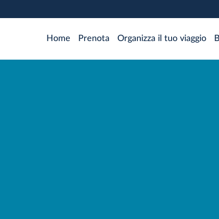
Skip
to
main
MAIN
Home
Prenota
Organizza il tuo viaggio
B
content
NAVIGATION