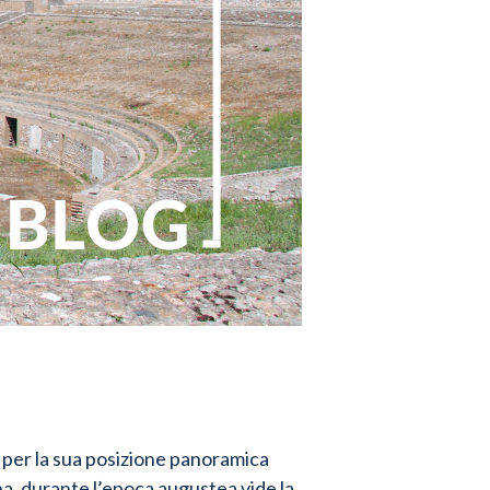
per la sua posizione panoramica
na, durante l’epoca augustea vide la