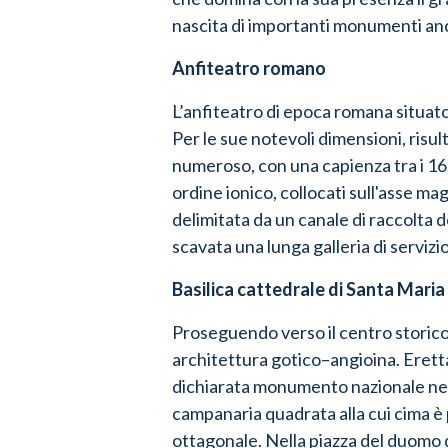
nascita di importanti monumenti ancor
Anfiteatro romano
L’anfiteatro di epoca romana situato
Per le sue notevoli dimensioni, risul
numeroso, con una capienza tra i 16.
ordine ionico, collocati sull'asse mag
delimitata da un canale di raccolta d
scavata una lunga galleria di servizi
Basilica cattedrale di Santa Mari
Proseguendo verso il centro storico
architettura gotico–angioina.
Eretta
dichiarata monumento nazionale ne
campanaria quadrata alla cui cima è 
ottagonale.
Nella piazza del duomo da