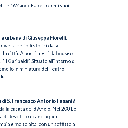
oltre 162 anni. Famoso per i suoi
a urbana di Giuseppe Fiorelli
.
 diversi periodi storici dalla
la città. A pochi metri dal museo
 “Il Garibaldi”
. Situato all'interno di
emello in miniatura del Teatro
i.
a di S. Francesco Antonio Fasani
è
e dalla casata dei d’Angiò. Nel 2001 è
di devoti si recano ai piedi
mpia e molto alta, con un soffitto a