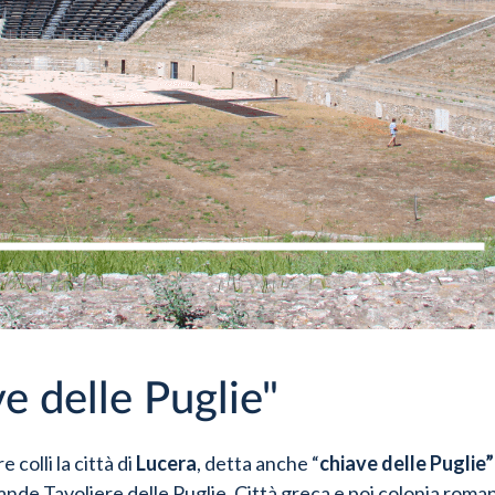
ve delle Puglie"
 colli la città di
Lucera
, detta anche “
chiave delle Puglie”
ande Tavoliere delle Puglie. Città greca e poi colonia roma