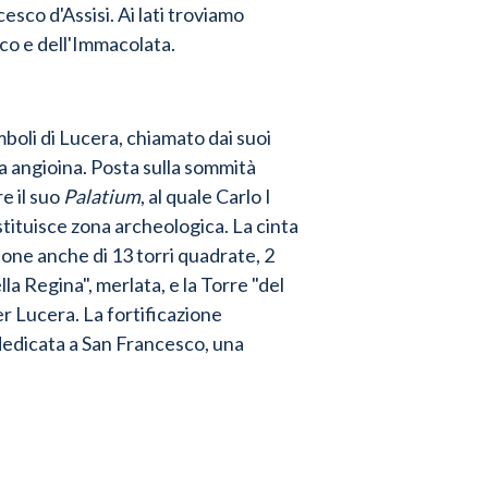
cesco d'Assisi.
Ai lati troviamo
sco e dell'Immacolata.
mboli di Lucera, chiamato dai suoi
na angioina.
Posta sulla sommità
e il suo
Palatium
, al quale Carlo I
ostituisce zona archeologica.
La cinta
mpone anche di 13 torri quadrate, 2
lla Regina", merlata, e la Torre "del
r Lucera. La fortificazione
 dedicata a San Francesco, una