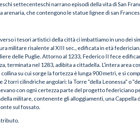
freschi settecenteschi narrano episodi della vita di San Fran
ra arenaria, che contengono le statue lignee di san France
so i tesori artistici della città ci imbattiamo in uno dei si
ra militare risalente al XIII sec., edificata in età federicia
liere delle Puglie.
Attorno al 1233, Federico II fece edificar
a, terminata nel 1283, adibita a cittadella. L'intera area c
 collina su cui sorge la fortezza è lunga 900 metri, e si co
 2 torri cilindriche angolari: la Torre "della Leonessa" o "de
cevano con ogni certezza parte del progetto federiciano pe
della militare, contenente gli alloggiamenti, una Cappella
ponte sul fossato.
tributo.