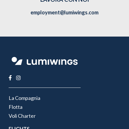
employment@lumiwings.com
FOOTER
La Compagnia
MENU
Flotta
Voli Charter
FLIGHTS